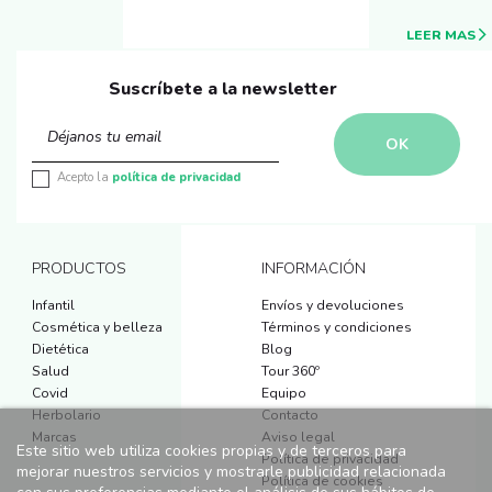
LEER MAS
Suscríbete a la newsletter
Acepto la
política de privacidad
PRODUCTOS
INFORMACIÓN
Infantil
Envíos y devoluciones
Cosmética y belleza
Términos y condiciones
Dietética
Blog
Salud
Tour 360º
Covid
Equipo
Herbolario
Contacto
Marcas
Aviso legal
Este sitio web utiliza cookies propias y de terceros para
Política de privacidad
mejorar nuestros servicios y mostrarle publicidad relacionada
Política de cookies